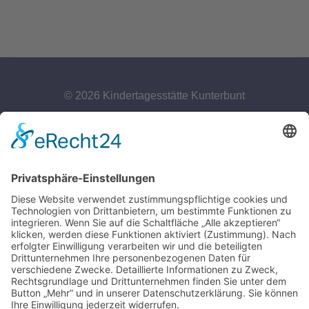
© 2026 Kindertagesstätte Kunterbunt
Kontakt
Büro:
+49 2174 63383
leitung@kunterbunt-burscheid.de